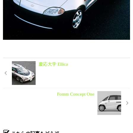
慶応大学 Ellica
Fomm Concept One